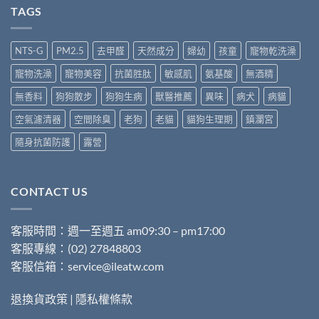
TAGS
NTS-G
PM2.5
去甲醛
天然成分
婦幼
孩童
寵物乾洗澡
寵物洗澡
寵物美容
抗菌胜肽
敏感肌
氨基酸
無酒精
無香料
狗狗散步
狗狗生病
獸醫推薦
異味
病犬
病貓
空氣濾清器
空間除臭
老狗
老貓
貓狗生理期
鎮瀾宮
隨身抗菌防護
露營
CONTACT US
客服時間：週一至週五 am09:30 – pm17:00
客服專線：(02) 27848803
客服信箱：service@ileatw.com
退換貨政策
|
隱私權條款