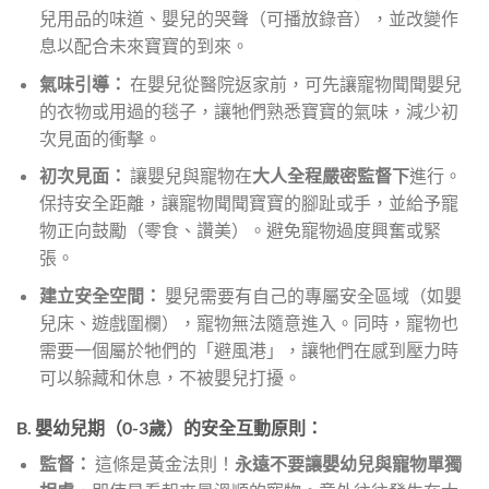
兒用品的味道、嬰兒的哭聲（可播放錄音），並改變作
息以配合未來寶寶的到來。
氣味引導：
在嬰兒從醫院返家前，可先讓寵物聞聞嬰兒
的衣物或用過的毯子，讓牠們熟悉寶寶的氣味，減少初
次見面的衝擊。
初次見面：
讓嬰兒與寵物在
大人全程嚴密監督下
進行。
保持安全距離，讓寵物聞聞寶寶的腳趾或手，並給予寵
物正向鼓勵（零食、讚美）。避免寵物過度興奮或緊
張。
建立安全空間：
嬰兒需要有自己的專屬安全區域（如嬰
兒床、遊戲圍欄），寵物無法隨意進入。同時，寵物也
需要一個屬於牠們的「避風港」，讓牠們在感到壓力時
可以躲藏和休息，不被嬰兒打擾。
B. 嬰幼兒期（0-3歲）的安全互動原則：
監督：
這條是黃金法則！
永遠不要讓嬰幼兒與寵物單獨