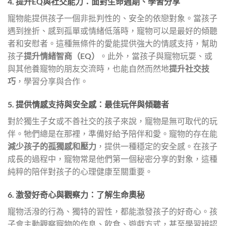
4. 提升EQ與社交能力：面對生命週期、學習分享
寵物能提供孩子一個非批判性的、安全的依戀對象。當孩子
遇到挫折、感到孤單或情緒低落時，寵物可以是最好的傾聽
者和安慰者。這種無條件的愛能提供強大的情感支持，幫助
孩子
提升情緒智商（EQ）
。此外，當孩子與寵物玩耍、或
與其他養寵物的朋友交流時，也能自然而然地
提升社交技
巧
，學習分享與合作。
5. 提供情感支持與安全感：最佳玩伴與傾聽者
對於獨生子女或不善社交的孩子來說，寵物是無可取代的玩
伴。牠們總是在那裡，準備好給予陪伴和愛。寵物的存在能
減少孩子的孤獨感和壓力
，提供一種穩定的安全感。在孩子
成長的過程中，寵物常是他們第一個秘密分享的對象，這種
純粹的陪伴對孩子的心理健康至關重要。
6. 激發好奇心與觀察力：了解生命奧秘
寵物活潑的行為、獨特的習性，都能激發孩子的好奇心。孩
子會主動觀察寵物的作息、飲食、遊戲方式，甚至學習辨認