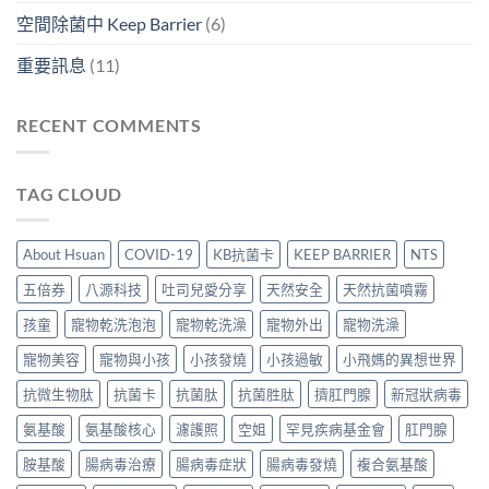
空間除菌中 Keep Barrier
(6)
重要訊息
(11)
RECENT COMMENTS
TAG CLOUD
About Hsuan
COVID-19
KB抗菌卡
KEEP BARRIER
NTS
五倍券
八源科技
吐司兒愛分享
天然安全
天然抗菌噴霧
孩童
寵物乾洗泡泡
寵物乾洗澡
寵物外出
寵物洗澡
寵物美容
寵物與小孩
小孩發燒
小孩過敏
小飛媽的異想世界
抗微生物肽
抗菌卡
抗菌肽
抗菌胜肽
擠肛門腺
新冠狀病毒
氨基酸
氨基酸核心
濾護照
空姐
罕見疾病基金會
肛門腺
胺基酸
腸病毒治療
腸病毒症狀
腸病毒發燒
複合氨基酸