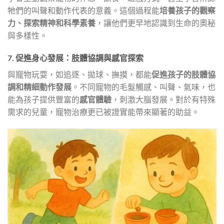
牠們的叫聲和動作代表的意義。這個過程能
培養孩子的觀察
力、探索精神和科學素養
，讓他們更早地認識到生命的奧秘
與多樣性。
7. 促進身心發展：肢體協調與感官探索
與寵物玩耍，如追逐、拋球、撫摸，都能
促進孩子的肢體協
調和精細動作發展
。不同寵物的毛髮觸感、叫聲、氣味，也
能為孩子提供豐富的
感官體驗
，刺激大腦發展。對於有特殊
需求的兒童，寵物治療更已被證實能帶來顯著的助益。