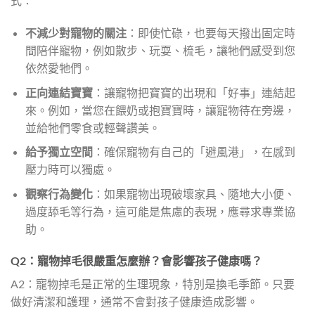
式：
不減少對寵物的關注
：即使忙碌，也要每天撥出固定時
間陪伴寵物，例如散步、玩耍、梳毛，讓牠們感受到您
依然愛牠們。
正向連結寶寶
：讓寵物把寶寶的出現和「好事」連結起
來。例如，當您在餵奶或抱寶寶時，讓寵物待在旁邊，
並給牠們零食或輕聲讚美。
給予獨立空間
：確保寵物有自己的「避風港」，在感到
壓力時可以獨處。
觀察行為變化
：如果寵物出現破壞家具、隨地大小便、
過度舔毛等行為，這可能是焦慮的表現，應尋求專業協
助。
Q2：寵物掉毛很嚴重怎麼辦？會影響孩子健康嗎？
A2：寵物掉毛是正常的生理現象，特別是換毛季節。只要
做好清潔和護理，通常不會對孩子健康造成影響。