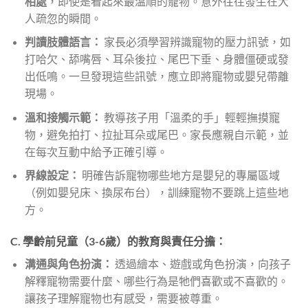
相處
，即使是看起來最溫順的寵物。意外往往發生在大
人疏忽的瞬間。
判讀肢體語言：
家長必須學習辨識寵物的壓力訊號，如
打哈欠、舔嘴唇、耳朵後拉、尾巴下垂、身體僵硬或發
出低鳴。一旦發現這些訊號，應立即將寵物或嬰兒帶離
現場。
溫和接觸示範：
教導孩子用「溫柔的手」輕輕撫摸寵
物，避免拍打、拉扯耳朵或尾巴。家長應親自示範，並
在每次互動中給予正確引導。
界線設定：
明確告訴寵物哪些地方是嬰兒的專屬區域
（例如嬰兒床、換尿布台），訓練寵物不要跳上這些地
方。
C. 學齡前兒童（3-6歲）的教育與責任分擔：
溝通與角色扮演：
透過繪本、遊戲或角色扮演，向孩子
解釋寵物需要什麼、哪些行為是牠們喜歡或不喜歡的。
讓孩子理解寵物也有感受，需要被尊重。