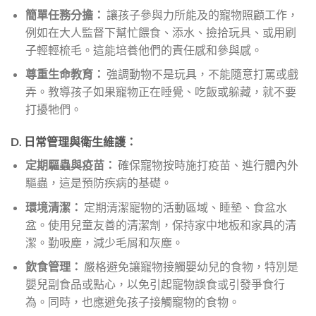
簡單任務分擔：
讓孩子參與力所能及的寵物照顧工作，
例如在大人監督下幫忙餵食、添水、撿拾玩具、或用刷
子輕輕梳毛。這能培養他們的責任感和參與感。
尊重生命教育：
強調動物不是玩具，不能隨意打罵或戲
弄。教導孩子如果寵物正在睡覺、吃飯或躲藏，就不要
打擾牠們。
D. 日常管理與衛生維護：
定期驅蟲與疫苗：
確保寵物按時施打疫苗、進行體內外
驅蟲，這是預防疾病的基礎。
環境清潔：
定期清潔寵物的活動區域、睡墊、食盆水
盆。使用兒童友善的清潔劑，保持家中地板和家具的清
潔。勤吸塵，減少毛屑和灰塵。
飲食管理：
嚴格避免讓寵物接觸嬰幼兒的食物，特別是
嬰兒副食品或點心，以免引起寵物誤食或引發爭食行
為。同時，也應避免孩子接觸寵物的食物。