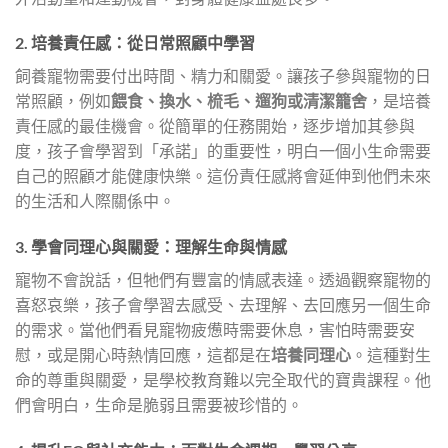
2. 培養責任感：從日常照顧中學習
飼養寵物需要付出時間、精力和關愛。讓孩子參與寵物的日
常照顧，例如
餵食、換水、梳毛、遛狗或清潔籠舍
，是培養
責任感的最佳機會。從簡單的任務開始，逐步增加其參與
度，孩子會學習到「承諾」的重要性，明白一個小生命需要
自己的照顧才能健康快樂。這份責任感將會延伸到他們未來
的生活和人際關係中。
3. 學會同理心與關愛：理解生命與情感
寵物不會說話，但牠們有豐富的情感表達。透過觀察寵物的
喜怒哀樂，孩子會學習去感受、去理解、去回應另一個生命
的需求。當他們看見寵物疲憊時需要休息，害怕時需要安
慰，或是開心時熱情回應，這都是在
培養同理心
。這種對生
命的尊重與關愛，是學校教育難以完全取代的寶貴課程。他
們會明白，生命是脆弱且需要被珍惜的。