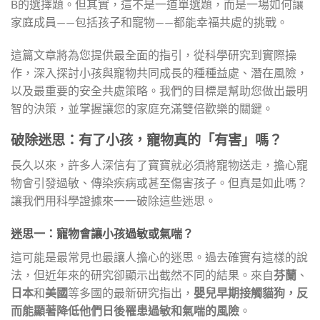
B的選擇題。但其實，這不是一道單選題，而是一場如何讓
家庭成員——包括孩子和寵物——都能幸福共處的挑戰。
這篇文章將為您提供最全面的指引，從科學研究到實際操
作，深入探討小孩與寵物共同成長的種種益處、潛在風險，
以及最重要的安全共處策略。我們的目標是幫助您做出最明
智的決策，並掌握讓您的家庭充滿雙倍歡樂的關鍵。
破除迷思：有了小孩，寵物真的「有害」嗎？
長久以來，許多人深信有了寶寶就必須將寵物送走，擔心寵
物會引發過敏、傳染疾病或甚至傷害孩子。但真是如此嗎？
讓我們用科學證據來一一破除這些迷思。
迷思一：寵物會讓小孩過敏或氣喘？
這可能是最常見也最讓人擔心的迷思。過去確實有這樣的說
法，但近年來的研究卻顯示出截然不同的結果。來自
芬蘭
、
日本
和
美國
等多國的最新研究指出，
嬰兒早期接觸貓狗，反
而能顯著降低他們日後罹患過敏和氣喘的風險
。