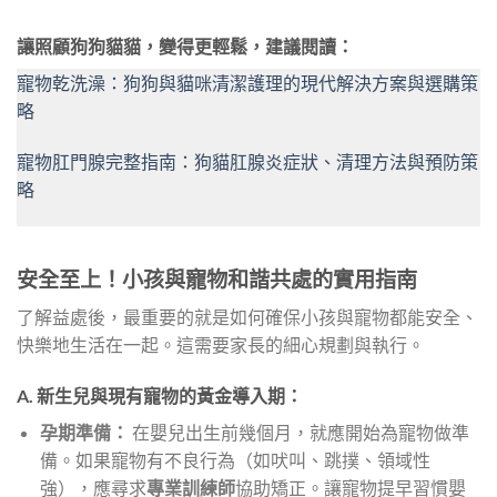
讓
照顧狗狗貓貓，變得更輕鬆，建議閱讀
：
寵物乾洗澡：狗狗與貓咪清潔護理的現代解決方案與選購策
略
寵物肛門腺完整指南：狗貓肛腺炎症狀、清理方法與預防策
略
安全至上！小孩與寵物和諧共處的實用指南
了解益處後，最重要的就是如何確保小孩與寵物都能安全、
快樂地生活在一起。這需要家長的細心規劃與執行。
A. 新生兒與現有寵物的黃金導入期：
孕期準備：
在嬰兒出生前幾個月，就應開始為寵物做準
備。如果寵物有不良行為（如吠叫、跳撲、領域性
強），應尋求
專業訓練師
協助矯正。讓寵物提早習慣嬰