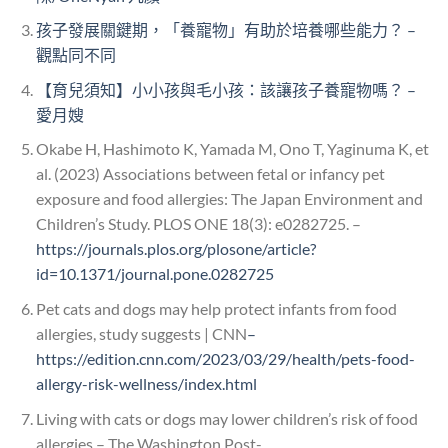
孩子發展關鍵期，「養寵物」有助於培養哪些能力？ –
觀點同不同
【育兒須知】小小孩與毛小孩：該讓孩子養寵物嗎？ –
愛月嫂
Okabe H, Hashimoto K, Yamada M, Ono T, Yaginuma K, et
al. (2023) Associations between fetal or infancy pet
exposure and food allergies: The Japan Environment and
Children’s Study. PLOS ONE 18(3): e0282725. –
https://journals.plos.org/plosone/article?
id=10.1371/journal.pone.0282725
Pet cats and dogs may help protect infants from food
allergies, study suggests | CNN
–
https://edition.cnn.com/2023/03/29/health/pets-food-
allergy-risk-wellness/index.html
Living with cats or dogs may lower children’s risk of food
allergies – The Washington Post-