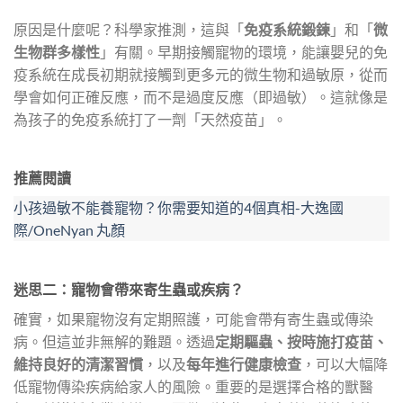
原因是什麼呢？科學家推測，這與「
免疫系統鍛鍊
」和「
微
生物群多樣性
」有關。早期接觸寵物的環境，能讓嬰兒的免
疫系統在成長初期就接觸到更多元的微生物和過敏原，從而
學會如何正確反應，而不是過度反應（即過敏）。這就像是
為孩子的免疫系統打了一劑「天然疫苗」。
推薦閱讀
小孩過敏不能養寵物？你需要知道的4個真相-大逸國
際/OneNyan 丸顏
迷思二：寵物會帶來寄生蟲或疾病？
確實，如果寵物沒有定期照護，可能會帶有寄生蟲或傳染
病。但這並非無解的難題。透過
定期驅蟲、按時施打疫苗、
維持良好的清潔習慣
，以及
每年進行健康檢查
，可以大幅降
低寵物傳染疾病給家人的風險。重要的是選擇合格的獸醫