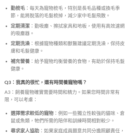
勤梳毛
：每天為寵物梳毛，特別是長毛品種或換毛季
節，能將脫落的毛髮梳掉，減少家中毛髮飛散。
定期清潔
：勤吸塵、擦拭家具和地板，使用有高效濾網
的吸塵器。
定期洗澡
：根據寵物種類和獸醫建議定期洗澡，保持皮
膚和毛髮健康。
補充營養
：給予寵物均衡營養的食物，有助於保持毛髮
健康。
Q3：我真的很忙，還有時間養寵物嗎？
A3：飼養寵物確實需要時間和精力。如果您時間非常有
限，可以考慮：
選擇需求較低的寵物
：例如一些獨立性較強的貓咪、倉
鼠或魚類，牠們所需的陪伴和訓練時間相對較少。
尋求家人協助
：如果家庭成員願意共同分擔照顧責任，