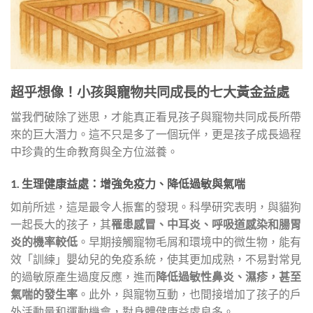
超乎想像！小孩與寵物共同成長的七大黃金益處
當我們破除了迷思，才能真正看見孩子與寵物共同成長所帶
來的巨大潛力。這不只是多了一個玩伴，更是孩子成長過程
中珍貴的生命教育與全方位滋養。
1. 生理健康益處：增強免疫力、降低過敏與氣喘
如前所述，這是最令人振奮的發現。科學研究表明，與貓狗
一起長大的孩子，其
罹患感冒、中耳炎、呼吸道感染和腸胃
炎的機率較低
。早期接觸寵物毛屑和環境中的微生物，能有
效「訓練」嬰幼兒的免疫系統，使其更加成熟，不易對常見
的過敏原產生過度反應，進而
降低過敏性鼻炎、濕疹，甚至
氣喘的發生率
。此外，與寵物互動，也間接增加了孩子的戶
外活動量和運動機會，對身體健康益處良多。