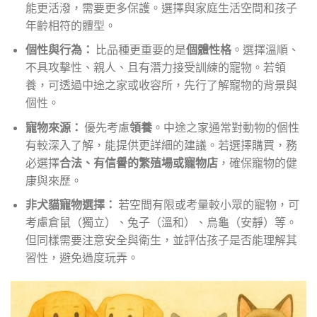
能更活潑，需要更多保護。選擇與家庭生活空間和孩子
年齡相符的體型。
個性與行為：
比品種更重要的是
個體性格
。選擇溫順、
不具攻擊性、親人、且有潛力接受訓練的寵物。若領
養，可透過中途之家或收容所，先行了解寵物的背景與
個性。
寵物來源：
優先考慮
領養
。中途之家通常對動物的個性
有較深入了解，能提供更詳細的建議。若選擇購買，務
必選擇
合法、有信譽的繁殖場或寵物店
，確保寵物的健
康與來歷。
非犬貓寵物選擇：
若空間有限或考量較小眾的寵物，可
考慮倉鼠（獨立）、兔子（溫和）、烏龜（安靜）等。
但同樣需要注意安全與衛生，並評估孩子是否能理解其
習性，避免過度玩弄。