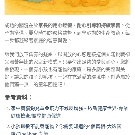
成功的關鍵在於
家長的用心經營、耐心引導和持續學習
。從
孕期準備、嬰兒時期的嚴格監督，到學齡期的生命教育，每
一步都凝聚著家庭的智慧與愛。
讓我們放下舊有的疑慮，以開放的心態迎接這個充滿挑戰卻
又溫馨無比的家庭新模式。只要付出足夠的愛與耐心，您將
會發現，一個有小孩也有寵物的家庭，是多麼的完整與美
好。讓您的孩子與毛孩，一起在充滿愛的環境中，創造屬於
他們獨一無二的童年回憶吧！
參考資料：
家中養貓狗兒童免疫力不減反增強 – 啟新健康世界-專業
健康檢查/醫學健康促進
小孩過敏不能養寵物？你需要知道的4個真相-大逸國
際/OneNyan 丸顏