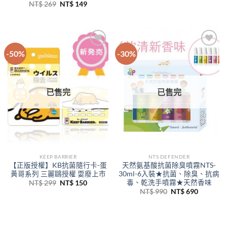
始
前
原
目
NT$
269
NT$
149
價
價
始
前
格：
格：
價
價
NT$ 1,495。
NT$ 89
格：
格：
NT$ 269。
NT$ 149。
-50%
-30%
Add to
Add to
Wishlist
Wishlist
已售完
已售完
KEEP BARRIER
NTS DEFENDER
【正版授權】KB抗菌隨行卡-蛋
天然氨基酸抗菌除臭噴霧NTS-
黃哥系列 三麗鷗授權 耍廢上市
30ml-6入裝★抗菌、除臭、抗病
毒、乾洗手噴霧★天然香味
原
目
NT$
299
NT$
150
始
前
原
目
NT$
990
NT$
690
價
價
始
前
格：
格：
價
價
NT$ 299。
NT$ 150。
格：
格：
NT$ 990。
NT$ 69