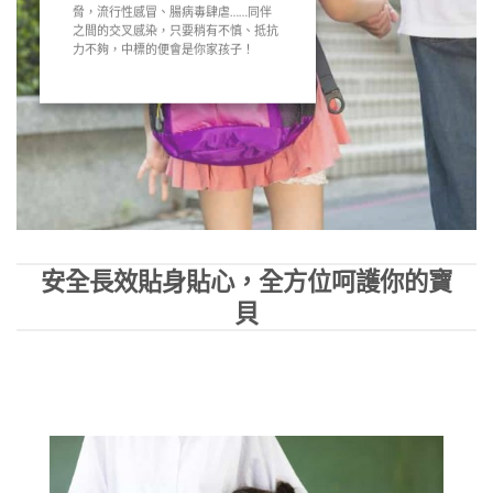
脅，流行性感冒、腸病毒肆虐……同伴
之間的交叉感染，只要稍有不慎、抵抗
力不夠，中標的便會是你家孩子！
安全長效貼身貼心，全方位呵護你的寶
貝