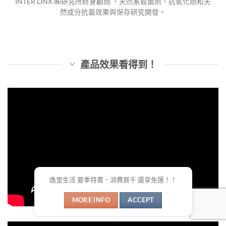
INTER LINX ㈱研究所終身顧問 ，天然系殺菌劑，抗氧化劑和天
然成分抗菌效果與保存研究開發。
產品效果看得到！
逸里生活 夏季特賣．消費買千 還享免運！！
MORE INFO
ACCEPT