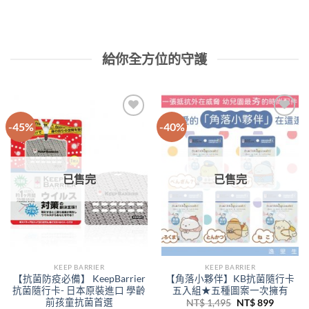
給你全方位的守護
-45%
-40%
Add to
Add to
Wishlist
Wishlist
已售完
已售完
KEEP BARRIER
KEEP BARRIER
【抗菌防疫必備】 KeepBarrier
【角落小夥伴】KB抗菌隨行卡
抗菌隨行卡- 日本原裝進口 學齡
五入組★五種圖案一次擁有
前孩童抗菌首選
原
目
NT$
1,495
NT$
899